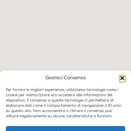
Gestisci Consenso
Per fornire le migliori esperienze, utilizziamo tecnologie come i
cookie per memorizzare e/o accedere alle informazioni del
dispositivo. Il consenso a queste tecnologie ci permetterà di
© 2026 Blugroup SRL, Via Francia 9 – 35010 Vigonza (PD) | P.Iva:
elaborare dati come il comportamento di navigazione o ID unici
05416810280 | Capitale sociale i.v. € 25.000 | REA PD-465908
su questo sito. Non acconsentire o ritirare il consenso può
influire negativamente su alcune caratteristiche e funzioni.
Blutech SRL, P.Iva: 03251920280 | Capitale sociale i.v. €40.000 | REA
PD-293949