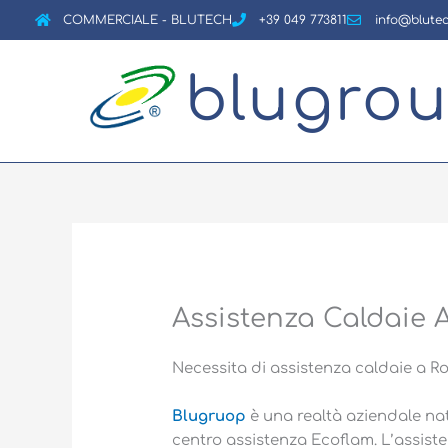
Vai
COMMERCIALE - BLUTECH
+39 049 773811
info@blutec
al
contenuto
blugro
Assistenza Caldaie 
Necessita di assistenza caldaie a R
Blugruop
è una realtà aziendale nat
centro assistenza Ecoflam. L’assiste