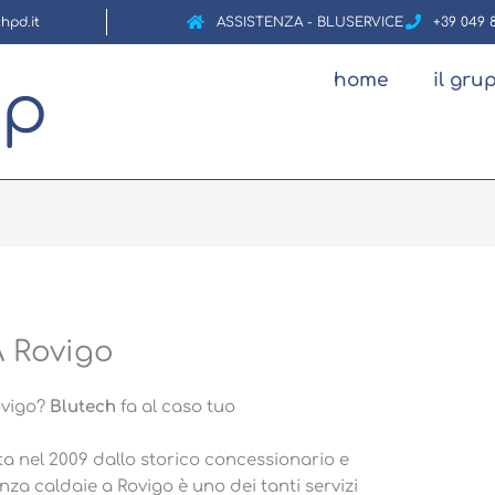
hpd.it
ASSISTENZA - BLUSERVICE
+39 049 
home
il gru
up
A Rovigo
ovigo?
Blutech
fa al caso tuo
a nel 2009 dallo storico concessionario e
nza caldaie a Rovigo è uno dei tanti servizi