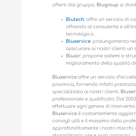
offerti dal gruppo.
Blugroup
si divid
Blutech
: offre un servizio di
offrendo al consulente e all’in
tecnologico.
Bluservice
: prolungamento tec
assicurare ai nostri clienti un
Bluair
: propone sistemi e strum
miglioramento della qualità del
Bluservice
offre un servizio d’eccell
provincia, fornendo infatti prestazi
specializzata ai nostri clienti.
Bluser
professionale e qualificato. Dal 2003
effettuare ogni genere di intervento
Bluservice
è costantemente aggiornat
consigli utili e il massimo della prof
approfonditamente i nostri marchi,
straordinaria pre e post garanzia.