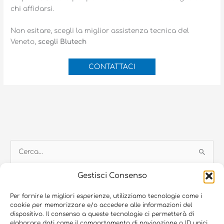
chi affidarsi.
Non esitare, scegli la miglior assistenza tecnica del
Veneto,
scegli Blutech
CONTATTACI
C
e
Gestisci Consenso
r
c
Per fornire le migliori esperienze, utilizziamo tecnologie come i
cookie per memorizzare e/o accedere alle informazioni del
a
dispositivo. Il consenso a queste tecnologie ci permetterà di
© 2026 Blugroup SRL, Via Francia 9 – 35010 Vigonza (PD) | P.Iva:
:
elaborare dati come il comportamento di navigazione o ID unici