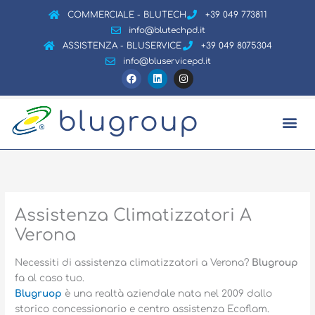
Vai
COMMERCIALE - BLUTECH
+39 049 773811
al
info@blutechpd.it
contenuto
ASSISTENZA - BLUSERVICE
+39 049 8075304
info@bluservicepd.it
F
L
I
a
i
n
c
n
s
e
k
t
b
e
a
blugroup
o
d
g
o
i
r
k
n
a
m
Assistenza Climatizzatori A
Verona
Necessiti di assistenza climatizzatori a Verona?
Blugroup
fa al caso tuo.
Blugruop
è una realtà aziendale nata nel 2009 dallo
storico concessionario e centro assistenza Ecoflam.