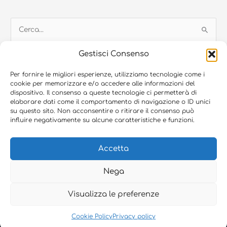
C
e
Gestisci Consenso
r
c
Per fornire le migliori esperienze, utilizziamo tecnologie come i
cookie per memorizzare e/o accedere alle informazioni del
a
dispositivo. Il consenso a queste tecnologie ci permetterà di
© 2026 Blugroup SRL, Via Francia 9 – 35010 Vigonza (PD) | P.Iva:
:
elaborare dati come il comportamento di navigazione o ID unici
05416810280 | Capitale sociale i.v. € 25.000 | REA PD-465908
su questo sito. Non acconsentire o ritirare il consenso può
influire negativamente su alcune caratteristiche e funzioni.
Blutech SRL, P.Iva: 03251920280 | Capitale sociale i.v. €40.000 | REA
PD-293949
Accetta
Bluservice SRL, P.Iva: 03874180288 | Capitale sociale i.v. € 12.000 |
REA PD-344504
Nega
Privacy Policy
–
Cookie Policy
–
Credits
Visualizza le preferenze
Sito Web realizzato da
Orezero Web Agency
Cookie Policy
Privacy policy