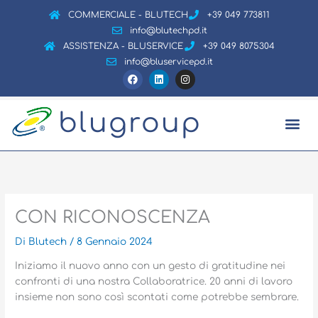
Vai
COMMERCIALE - BLUTECH
+39 049 773811
al
info@blutechpd.it
contenuto
ASSISTENZA - BLUSERVICE
+39 049 8075304
info@bluservicepd.it
F
L
I
a
i
n
c
n
s
e
k
t
b
e
a
blugroup
o
d
g
o
i
r
k
n
a
m
CON RICONOSCENZA
Di
Blutech
/
8 Gennaio 2024
Iniziamo il nuovo anno con un gesto di gratitudine nei
confronti di una nostra Collaboratrice. 20 anni di lavoro
insieme non sono così scontati come potrebbe sembrare.