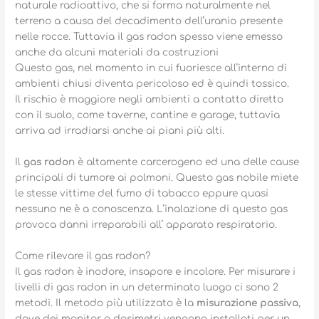
naturale radioattivo, che si forma naturalmente nel
terreno a causa del decadimento dell’uranio presente
nelle rocce. Tuttavia il gas radon spesso viene emesso
anche da alcuni materiali da costruzioni
Questo gas, nel momento in cui fuoriesce all’interno di
ambienti chiusi diventa pericoloso ed è quindi tossico.
Il rischio è maggiore negli ambienti a contatto diretto
con il suolo, come taverne, cantine e garage, tuttavia
arriva ad irradiarsi anche ai piani più alti.
Il
gas rado
n è altamente carcerogeno ed una delle cause
principali di tumore ai polmoni. Questo gas nobile miete
le stesse vittime del fumo di tabacco eppure quasi
nessuno ne è a conoscenza. L’inalazione di questo gas
provoca danni irreparabili all’ apparato respiratorio.
Come rilevare il gas radon?
Il gas radon è inodore, insapore e incolore. Per misurare i
livelli di gas radon in un determinato luogo ci sono 2
metodi. Il metodo più utilizzato è la
misurazione passiva
,
dove dei monitor o dosimetri vengono installati per un