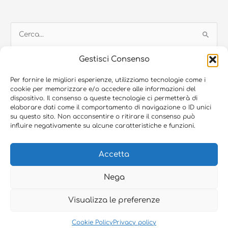
C
e
Gestisci Consenso
r
c
Per fornire le migliori esperienze, utilizziamo tecnologie come i
cookie per memorizzare e/o accedere alle informazioni del
a
dispositivo. Il consenso a queste tecnologie ci permetterà di
© 2026 Blugroup SRL, Via Francia 9 – 35010 Vigonza (PD) | P.Iva:
:
elaborare dati come il comportamento di navigazione o ID unici
05416810280 | Capitale sociale i.v. € 25.000 | REA PD-465908
su questo sito. Non acconsentire o ritirare il consenso può
influire negativamente su alcune caratteristiche e funzioni.
Blutech SRL, P.Iva: 03251920280 | Capitale sociale i.v. €40.000 | REA
PD-293949
Accetta
Bluservice SRL, P.Iva: 03874180288 | Capitale sociale i.v. € 12.000 |
REA PD-344504
Nega
Privacy Policy
–
Cookie Policy
–
Credits
Visualizza le preferenze
Sito Web realizzato da
Orezero Web Agency
Cookie Policy
Privacy policy