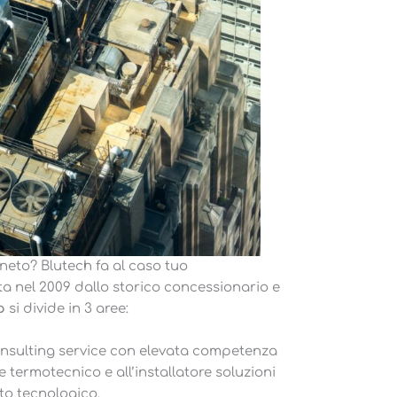
neto? Blutech fa al caso tuo
a nel 2009 dallo storico concessionario e
p
si divide in 3 aree:
 consulting service con elevata competenza
 termotecnico e all’installatore soluzioni
to tecnologico.