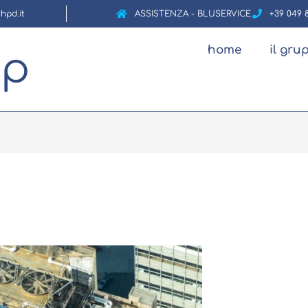
hpd.it
ASSISTENZA - BLUSERVICE
+39 049 
home
il gru
up