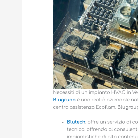
Necessiti di un impianto HVAC in Ve
Blugruop
è una realtà aziendale nat
centro assistenza Ecoflam.
Blugrou
Blutech
: offre un servizio di
tecnica, offrendo al consulente
impiantistiche di alto contenu