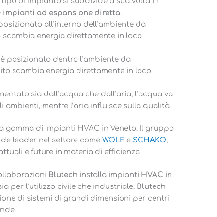
tipo di impianto si suddivide a sua volta in
e
impianti ad espansione diretta
.
 posizionato all’interno dell’ambiente da
ito scambia energia direttamente in loco
o è posizionato dentro l’ambiente da
uito scambia energia direttamente in loco
limentato sia dall’acqua che dall’aria, l’acqua va
 ambienti, mentre l’aria influisce sulla qualità.
sta gamma di impianti HVAC in Veneto. Il gruppo
ende leader nel settore come
WOLF
e
SCHAKO
,
ttuali e future in materia di efficienza
ollaborazioni
Blutech
installa impianti
HVAC
in
ia per l’utilizzo civile che industriale.
Blutech
zione di sistemi di grandi dimensioni per centri
ende.