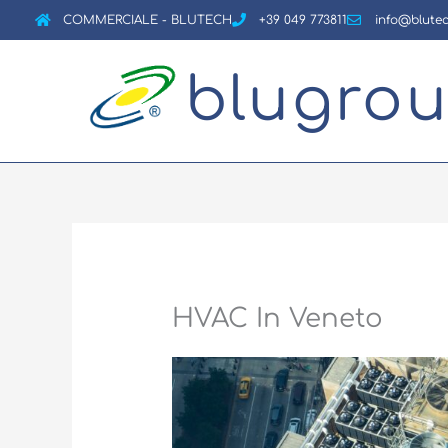
Vai
COMMERCIALE - BLUTECH
+39 049 773811
info@blutec
al
contenuto
blugro
HVAC In Veneto