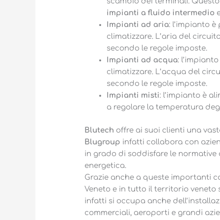
scambio dei terminali. Questo 
impianti a fluido intermedio
Impianti ad aria
: l’impianto è
climatizzare. L’aria del circu
secondo le regole imposte.
Impianti ad acqua
: l’impiant
climatizzare. L’acqua del circ
secondo le regole imposte.
Impianti misti
: l’impianto è a
a regolare la temperatura degli
Blutech
offre ai suoi clienti una va
Blugroup
infatti collabora con azi
in grado di soddisfare le normative a
energetica.
Grazie anche a queste importanti c
Veneto e in tutto il territorio veneto s
infatti si occupa anche dell’installa
commerciali, aeroporti e grandi azi