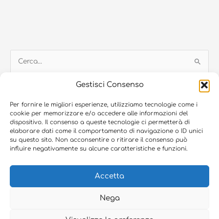
C
e
Gestisci Consenso
r
c
Per fornire le migliori esperienze, utilizziamo tecnologie come i
cookie per memorizzare e/o accedere alle informazioni del
a
dispositivo. Il consenso a queste tecnologie ci permetterà di
© 2026 Blugroup SRL, Via Francia 9 – 35010 Vigonza (PD) | P.Iva:
:
elaborare dati come il comportamento di navigazione o ID unici
05416810280 | Capitale sociale i.v. € 25.000 | REA PD-465908
su questo sito. Non acconsentire o ritirare il consenso può
influire negativamente su alcune caratteristiche e funzioni.
Blutech SRL, P.Iva: 03251920280 | Capitale sociale i.v. €40.000 | REA
PD-293949
Accetta
Bluservice SRL, P.Iva: 03874180288 | Capitale sociale i.v. € 12.000 |
REA PD-344504
Nega
Privacy Policy
–
Cookie Policy
–
Credits